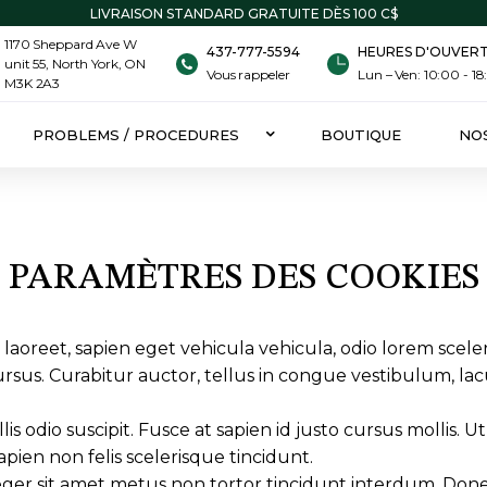
LIVRAISON STANDARD GRATUITE DÈS 100 C$
1170 Sheppard Ave W
437-777-5594
HEURES D'OUVER
unit 55, North York, ON
Vous rappeler
Lun – Ven: 10:00 - 1
M3K 2A3
PROBLEMS / PROCEDURES
BOUTIQUE
NO
PARAMÈTRES DES COOKIES
 laoreet, sapien eget vehicula vehicula, odio lorem scele
ursus. Curabitur auctor, tellus in congue vestibulum, lacu
llis odio suscipit. Fusce at sapien id justo cursus mollis
ien non felis scelerisque tincidunt.
r sit amet metus non tortor tincidunt interdum. Donec et 