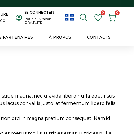
SE CONNECTER
0
0
TURE
Pour la livraison
8:00
GRATUITE
S PARTENAIRES
À PROPOS
CONTACTS
risque magna, nec gravida libero nulla eget risus.
s lacus convallis justo, at fermentum libero felis
. Ut non orci in magna pretium consequat. Nam id
metus mollis, ultricies est at, ultricies nulla.