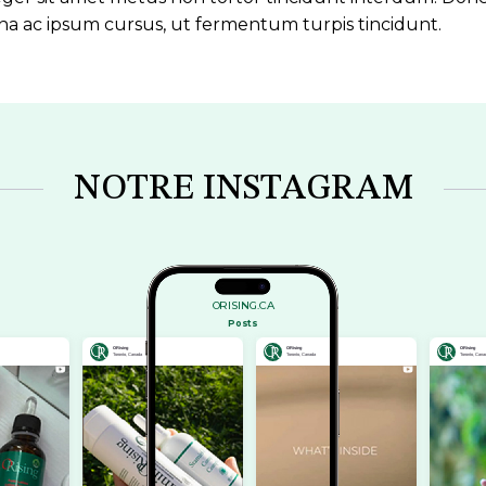
a ac ipsum cursus, ut fermentum turpis tincidunt.
NOTRE INSTAGRAM
ORISING.CA
Posts
ORising
ORising
Toronto, Canada
Toronto, Canada