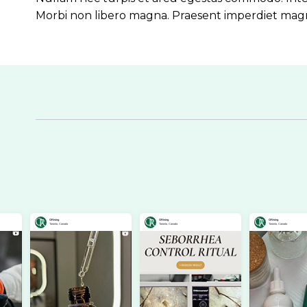
Morbi non libero magna. Praesent imperdiet magn
ORising
ORising
ORising
Toronto, Canada
Toronto, Canada
Toronto, Canada