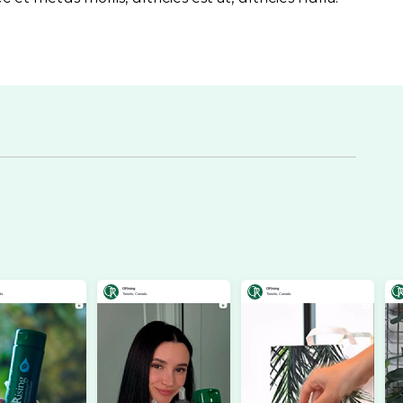
ORising
ORising
ORising
Toronto, Canada
Toronto, Canada
Toronto, Canada