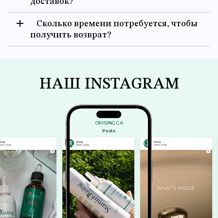
доставок?
Сколько времени потребуется, чтобы
получить возврат?
НАШ INSTAGRAM
ORISING.CA
Posts
ORising
ORising
ORising
Toronto, Canada
Toronto, Canada
Toronto, Canada