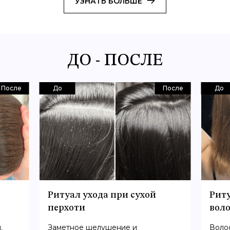
УЗНАТЬ БОЛЬШЕ
ДО - ПОСЛЕ
После
До
После
До
Ритуал ухода при сухой
Рит
перхоти
воло
.
Заметное шелушение и
Волос