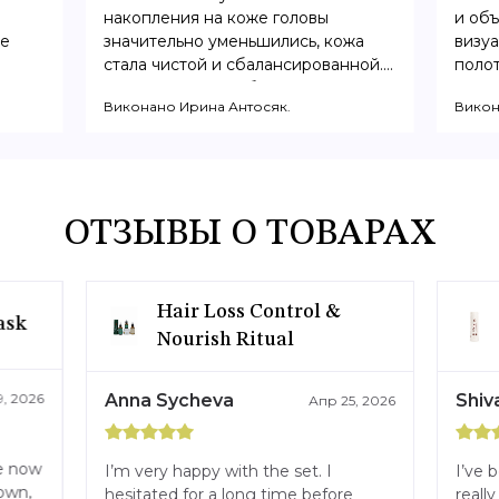
накопления на коже головы
и об
ие
значительно уменьшились, кожа
визу
стала чистой и сбалансированной.
поло
Волосы выглядят более гладкими,
Виконано Ирина Антосяк.
Викон
блестящими и здоровыми.
ОТЗЫВЫ О ТОВАРАХ
Hair Loss Control &
ask
Nourish Ritual
, 2026
Anna Sycheva
Shiv
Апр 25, 2026
le now
I’m very happy with the set. I
I’ve 
own,
hesitated for a long time before
really