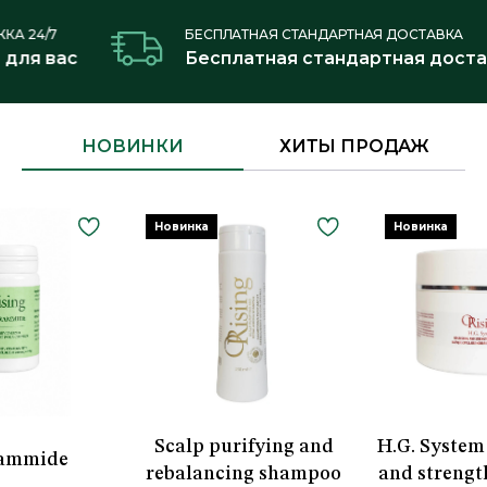
КА 24/7
БЕСПЛАТНАЯ СТАНДАРТНАЯ ДОСТАВКА
 для вас
Бесплатная стандартная доста
НОВИНКИ
ХИТЫ ПРОДАЖ
Новинка
Новинка
Scalp purifying and
H.G. System
ammide
rebalancing shampoo
and strengt