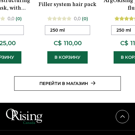
estructuring
ArgORising 
Filler system hair pack
sk, with
flu
babassu and
0,0
(0)
0,0
(0)
ru oils
250 ml
250 ml
25,00
C$ 110,00
C$ 1
РЗИНУ
В КОРЗИНУ
В КО
ПЕРЕЙТИ В МАГАЗИН