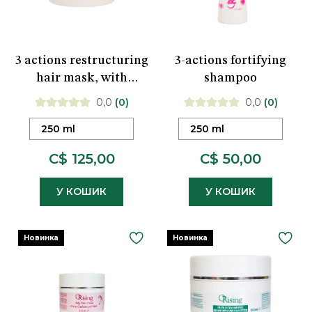
3 actions restructuring
3-actions fortifying
hair mask, with
shampoo
amazonian babassu and
0,0
(0)
0,0
(0)
murumuru oils
250 ml
250 ml
C$ 125,00
C$ 50,00
У КОШИК
У КОШИК
Новинка
Новинка