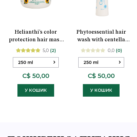
Helianthi’s color
Phytoessential hair
protection hair mask
wash with centella
with heliogenol
asiatica stem cells
5,0
(2)
0,0
(0)
extract
250 ml
250 ml
C$ 50,00
C$ 50,00
У КОШИК
У КОШИК