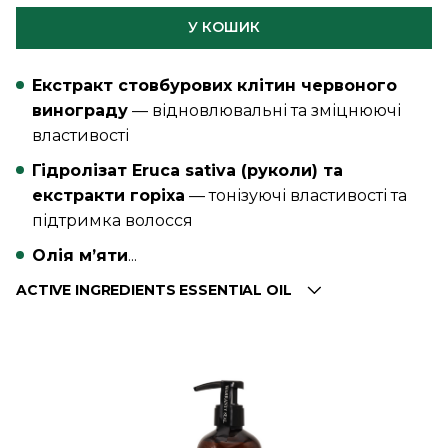
У КОШИК
Екстракт стовбурових клітин червоного
винограду
— відновлювальні та зміцнюючі
властивості
Гідролізат Eruca sativa (руколи) та
екстракти горіха
— тонізуючі властивості та
підтримка волосся
Олія м’яти
...
ACTIVE INGREDIENTS ESSENTIAL OIL