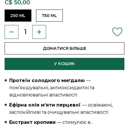
C$ 50,00
250 ML
750 ML
ДІЗНАТИСЯ БІЛЬШЕ
У КОШИК
Протеїн солодкого мигдалю
—
пом’якшувальні, антиоксидантні та
відновлювальні властивості
Ефірна олія м’яти перцевої
— освіжаючі,
заспокійливі та очищувальні властивості
Екстракт кропиви
— стимулює в...