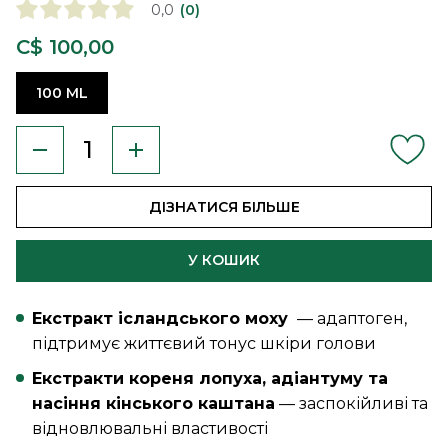
0,0
(0)
C$ 100,00
100 ML
ДІЗНАТИСЯ БІЛЬШЕ
У КОШИК
Екстракт ісландського моху
— адаптоген,
підтримує життєвий тонус шкіри голови
Екстракти кореня лопуха, адіантуму та
насіння кінського каштана
— заспокійливі та
відновлювальні властивості