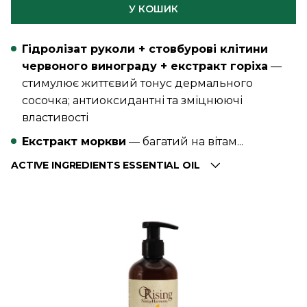
У КОШИК
Гідролізат руколи + стовбурові клітини
червоного винограду + екстракт горіха
—
стимулює життєвий тонус дермального
сосочка; антиоксидантні та зміцнюючі
властивості
Екстракт моркви
— багатий на вітам...
ACTIVE INGREDIENTS ESSENTIAL OIL