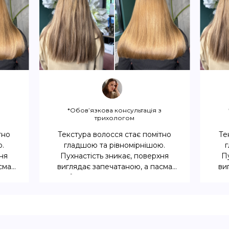
з
*Обов’язкова консультація з
трихологом
тно
Текстура волосся стає помітно
Те
ю.
гладшою та рівномірнішою.
г
ня
Пухнастість зникає, поверхня
П
сма
виглядає запечатаною, а пасма
ви
ним
відбивають світло з природним
ві
блиском.