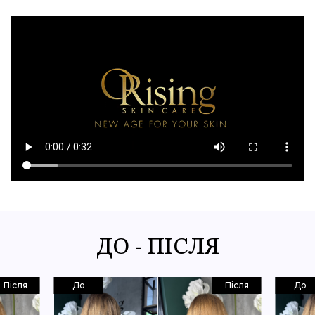
ДО - ПІСЛЯ
Після
До
Після
До